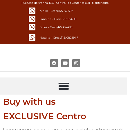
Rua Osvaldo Aranha, 1930 - Centro, Top Center, sala 21 - Montenegro
Mello - Creci/RS: 42.587
Janaina - Creci/RS: 55.690
Sirlei - Creci/RS: 64.483
Natália - Creci/RS: 082191 F
Buy with us
EXCLUSIVE Centro
Lorem ipsum dolor sit amet, consectetur adipiscing elit.