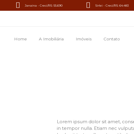
Janaina - Creci/RS: 55.690
Sirlei - Creci/RS: 64.483
Home
A Imobiliária
Imóveis
Contato
Lorem ipsum dolor sit amet, conse
in tempor nulla. Etiam nec vulput