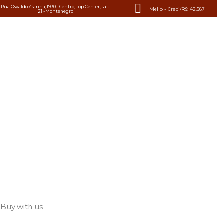
Rua Osvaldo Aranha, 1930 - Centro, Top Center, sala
Mello - Creci/RS: 42.587
21 - Montenegro
Buy with us