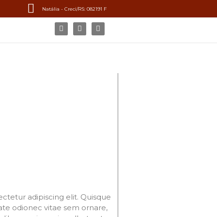
Natália - Creci/RS: 082191 F
ctetur adipiscing elit. Quisque
ate odionec vitae sem ornare,