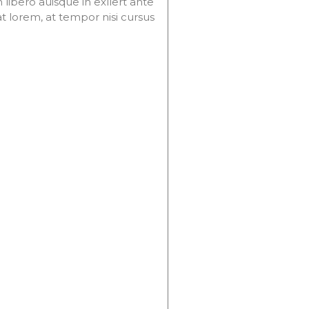
m libero auisque in exllert ante
at lorem, at tempor nisi cursus