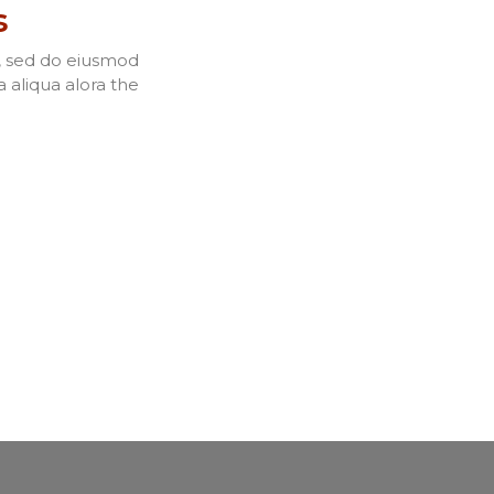
s
t, sed do eiusmod
 aliqua alora the