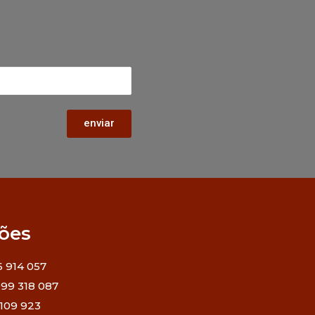
enviar
ões
6 914 057
 999 318 087
5 109 923