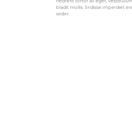
hedrerit tortor all eget, vestibulu
bladit mollis. Sndisse imperdiet er
seder.