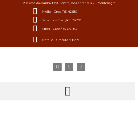
Rua Osvaldo Aranha, 1930 - Centro, Top Center, sala 21 - Montenegro
Mello - Creci/RS: 42.587
Janaina - Creci/RS: 55.690
Sirlei - Creci/RS: 64.483
Natália - Creci/RS: 082191 F