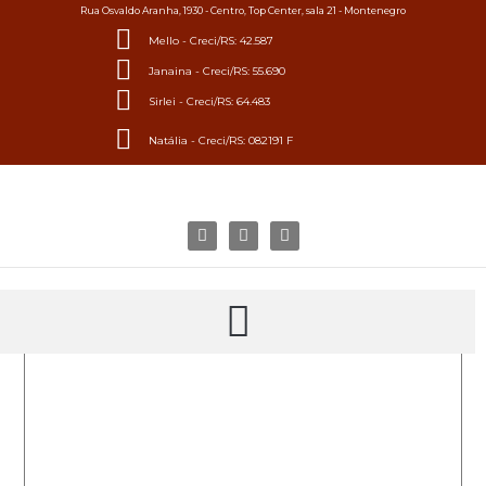
Rua Osvaldo Aranha, 1930 - Centro, Top Center, sala 21 - Montenegro
Mello - Creci/RS: 42.587
Janaina - Creci/RS: 55.690
Sirlei - Creci/RS: 64.483
Natália - Creci/RS: 082191 F