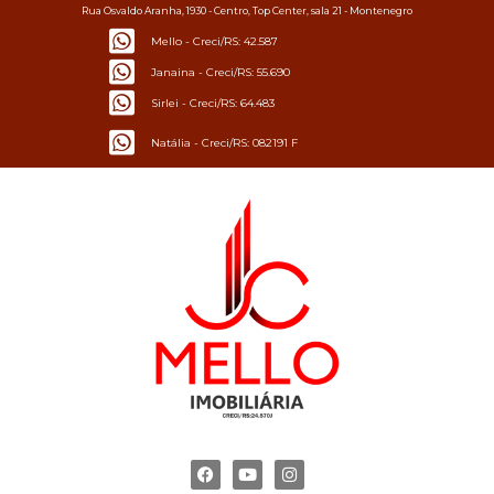
Rua Osvaldo Aranha, 1930 - Centro, Top Center, sala 21 - Montenegro
Mello - Creci/RS: 42.587
Janaina - Creci/RS: 55.690
Sirlei - Creci/RS: 64.483
Natália - Creci/RS: 082191 F