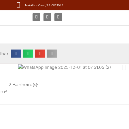
Natália - Creci/RS: 082191 F
lhar
2 Banheiro(s)
 m²