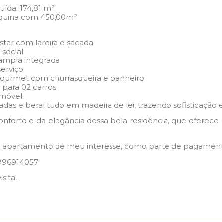
uída: 174,81 m²
squina com 450,00m²
star com lareira e sacada
 social
ampla integrada
serviço
ourmet com churrasqueira e banheiro
para 02 carros
móvel:
adas e beral tudo em madeira de lei, trazendo sofisticação e
onforto e da elegância dessa bela residência, que oferece
ou apartamento de meu interesse, como parte de pagamen
1996914057
sita.