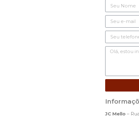
Informaç
JC Mello
– Rua