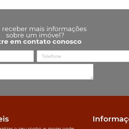
 receber mais informações
sobre um imóvel?
tre em contato conosco
eis
Informaç
alizar o seu sonho e morar onde