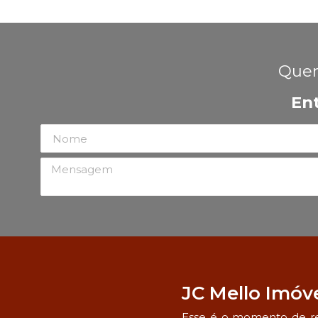
Quer
En
JC Mello Imóv
Esse é o momento de re