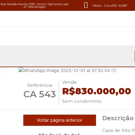
Rua Osvaldo Aranha, 1930 - Centro, Top Center, sala
Mello - Creci/RS: 42.587
21 - Montenegro
Venda
Referência
R$830.000,00
CA 543
Sem condomínio
Descrição
Voltar página anterior
Casa de Alto 