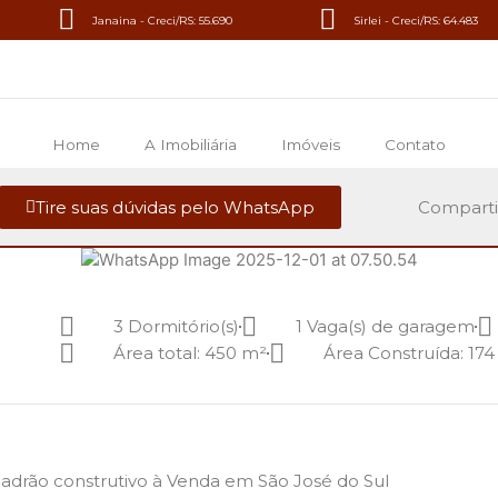
Janaina - Creci/RS: 55.690
Sirlei - Creci/RS: 64.483
Home
A Imobiliária
Imóveis
Contato
Tire suas dúvidas pelo WhatsApp
Comparti
3 Dormitório(s)
1 Vaga(s) de garagem
Área total: 450 m²
Área Construída: 174
Padrão construtivo à Venda em São José do Sul