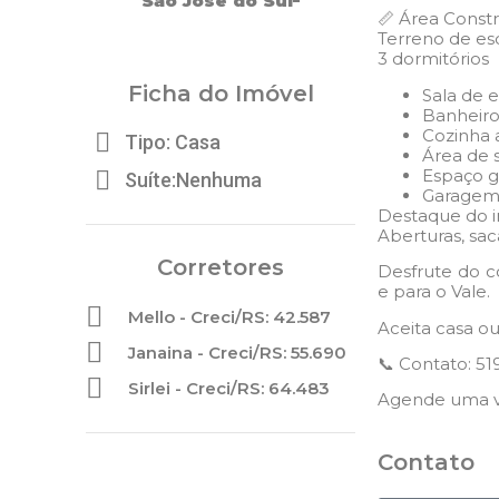
São José do Sul
📏 Área Constr
Terreno de e
3 dormitórios
Ficha do Imóvel
Sala de e
Banheiro
Cozinha 
Tipo: Casa
Área de 
Espaço g
Suíte:Nenhuma
Garagem 
Destaque do i
Aberturas, sac
Corretores
Desfrute do c
e para o Vale.
Mello - Creci/RS: 42.587
Aceita casa 
Janaina - Creci/RS: 55.690
📞 Contato: 5
Sirlei - Creci/RS: 64.483
Agende uma vi
Contato