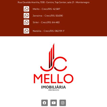
Rua Osvaldo Aranha, 1930 - Centro, Top Center, sala 21 - Montenegro
Mello - Creci/RS: 42.587
Janaina - Creci/RS: 55.690
Sirlei - Creci/RS: 64.483
Natália - Creci/RS: 082191 F