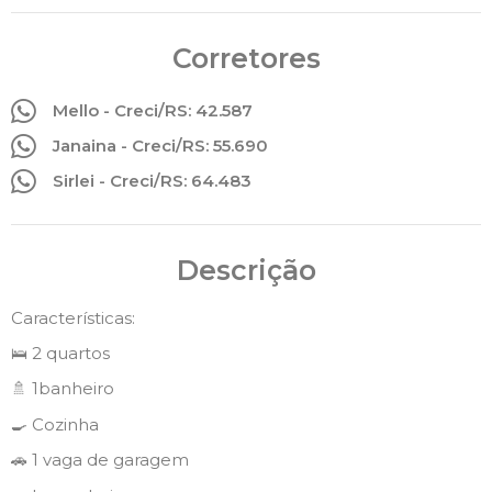
Corretores
Mello - Creci/RS: 42.587
Janaina - Creci/RS: 55.690
Sirlei - Creci/RS: 64.483
Descrição
Características:
🛌 2 quartos
🚿 1banheiro
🍳 Cozinha
🚗 1 vaga de garagem