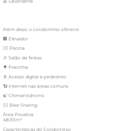
🧺 Lavanderia
Além disso, o condomínio oferece:
🏢 Elevador
🏊‍♂️ Piscina
🎉 Salão de festas
🌳 Pracinha
🚪 Acesso digital a pedestres
📶 Internet nas áreas comuns
🍃 Chimarródromo
🚴‍♂️ Bike Sharing
Área Privativa:
48,93m²
Características do Condomínio