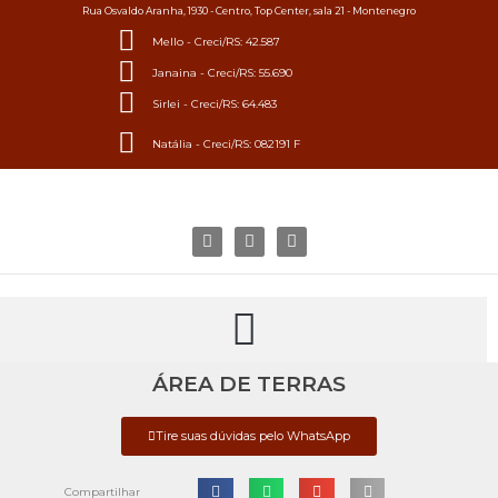
Rua Osvaldo Aranha, 1930 - Centro, Top Center, sala 21 - Montenegro
Mello - Creci/RS: 42.587
Janaina - Creci/RS: 55.690
Sirlei - Creci/RS: 64.483
Natália - Creci/RS: 082191 F
ÁREA DE TERRAS
Tire suas dúvidas pelo WhatsApp
Compartilhar