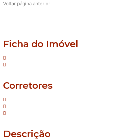
Voltar página anterior
Montenegro
Ferroviário
Ficha do Imóvel
Tipo: Casa
Suíte:Nenhuma
Corretores
Mello - Creci/RS: 42.587
Janaina - Creci/RS: 55.690
Sirlei - Creci/RS: 64.483
Descrição