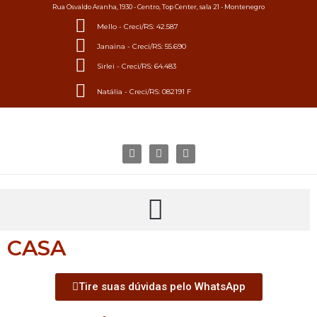
Rua Osvaldo Aranha, 1930 - Centro, Top Center, sala 21 - Montenegro
Mello - Creci/RS: 42.587
Janaina - Creci/RS: 55.690
Sirlei - Creci/RS: 64.483
Natália - Creci/RS: 082191 F
CASA
Tire suas dúvidas pelo WhatsApp