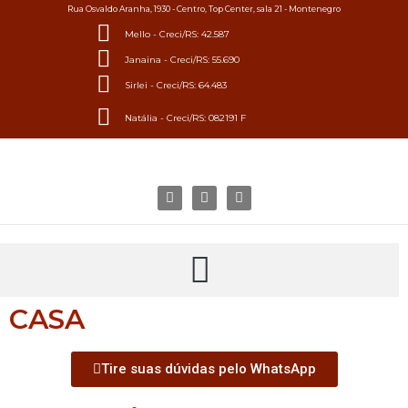
Rua Osvaldo Aranha, 1930 - Centro, Top Center, sala 21 - Montenegro
Mello - Creci/RS: 42.587
Janaina - Creci/RS: 55.690
Sirlei - Creci/RS: 64.483
Natália - Creci/RS: 082191 F
CASA
Tire suas dúvidas pelo WhatsApp