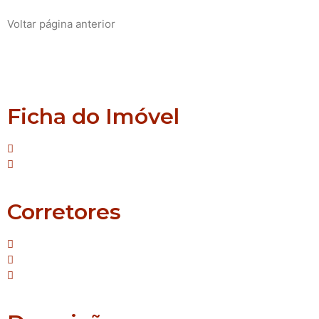
Voltar página anterior
Montenegro
São Paulo
Ficha do Imóvel
Tipo: Casa
Suíte:1
Corretores
Mello - Creci/RS: 42.587
Janaina - Creci/RS: 55.690
Sirlei - Creci/RS: 64.483