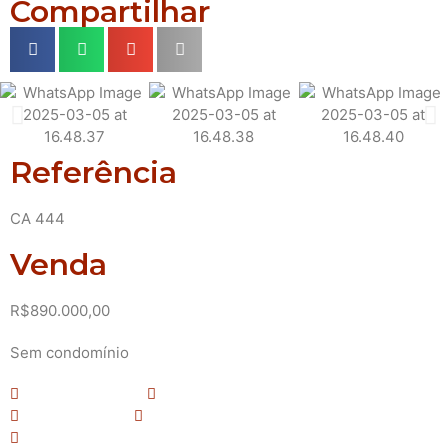
Compartilhar
Referência
CA 444
Venda
R$890.000,00
Sem condomínio
3 Dormitório(s)
1 Vaga(s) de garagem
2 Banheiro(s)
Área total: 363 m²
Área Construída: 151 m²