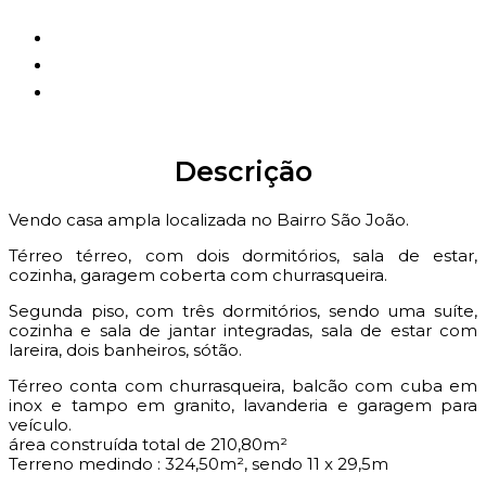
Mello - Creci/RS: 42.587
Janaina - Creci/RS: 55.690
Sirlei - Creci/RS: 64.483
Descrição
Vendo casa ampla localizada no Bairro São João.
Térreo térreo, com dois dormitórios, sala de estar,
cozinha, garagem coberta com churrasqueira.
Segunda piso, com três dormitórios, sendo uma suíte,
cozinha e sala de jantar integradas, sala de estar com
lareira, dois banheiros, sótão.
Térreo conta com churrasqueira, balcão com cuba em
inox e tampo em granito, lavanderia e garagem para
veículo.
área construída total de 210,80m²
Terreno medindo : 324,50m², sendo 11 x 29,5m