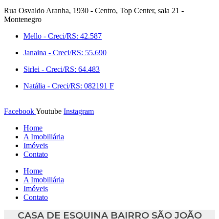
Ir
Rua Osvaldo Aranha, 1930 - Centro, Top Center, sala 21 -
para
Montenegro
o
Mello - Creci/RS: 42.587
conteúdo
Janaina - Creci/RS: 55.690
Sirlei - Creci/RS: 64.483
Natália - Creci/RS: 082191 F
Facebook
Youtube
Instagram
Home
A Imobiliária
Imóveis
Contato
Home
A Imobiliária
Imóveis
Contato
CASA DE ESQUINA BAIRRO SÃO JOÃO