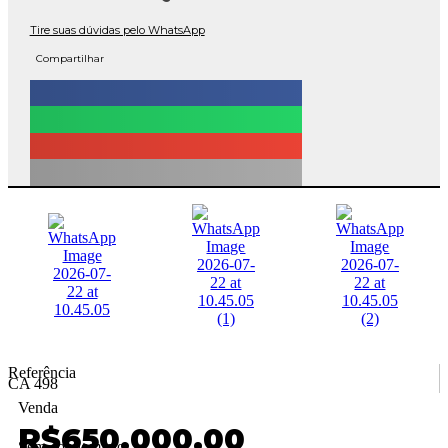
Tire suas dúvidas pelo WhatsApp
Compartilhar
Referência
CA 498
Venda
R$650.000,00
Sem condomínio