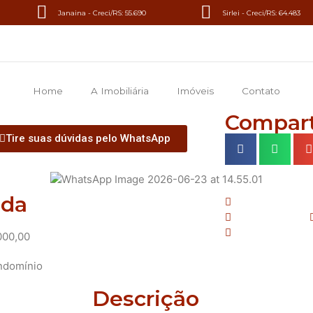
Janaina - Creci/RS: 55.690
Sirlei - Creci/RS: 64.483
Home
A Imobiliária
Imóveis
Contato
Compart
Tire suas dúvidas pelo WhatsApp
nda
2 Dormitório(
1 Banheiro(s)
Área Construí
000,00
ndomínio
Descrição