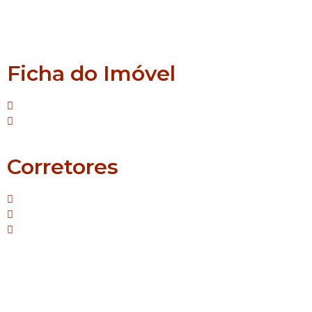
Montenegro
Senai
Ficha do Imóvel
Tipo: Casa
Suíte:2
Corretores
Mello - Creci/RS: 42.587
Janaina - Creci/RS: 55.690
Sirlei - Creci/RS: 64.483