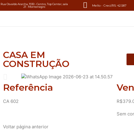
Rua Osvaldo Aranha, 1930 - Centro, Top Center, sala
Mello - Creci/RS: 42.587
21 - Montenegro
CASA EM
CONSTRUÇÃO
Referência
Ve
CA 602
R$379.
Sem co
Voltar página anterior