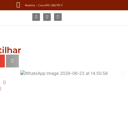
Natália - Creci/RS: 082191 F
ilhar
s)
1 Vaga(s) de garagem
Área total: 151 m²
da: 61 m²