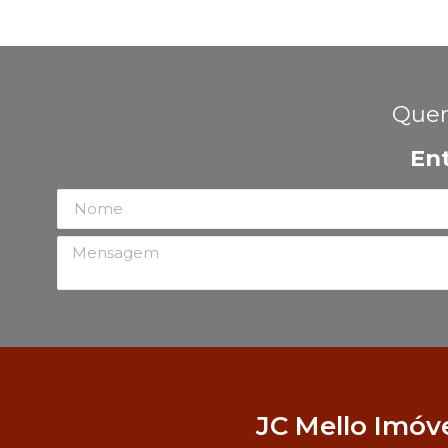
Quer
En
JC Mello Imóv