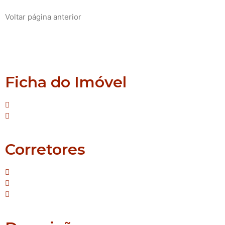
Voltar página anterior
São José do Sul
Ficha do Imóvel
Tipo: Chácara
Suíte:Nenhuma
Corretores
Mello - Creci/RS: 42.587
Janaina - Creci/RS: 55.690
Sirlei - Creci/RS: 64.483