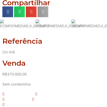
Compartilhar
Referência
CH 416
Venda
R$370.000,00
Sem condomínio
2 Dormitório(s)
1 Vaga(s) de garagem
2 Banheiro(s)
Área total: 30500 m²
Área Construída: 123 m²