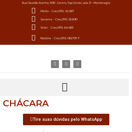
Rua Osvaldo Aranha, 1930 - Centro, Top Center, sala 21 - Montenegro
Mello - Creci/RS: 42.587
Janaina - Creci/RS: 55.690
Sirlei - Creci/RS: 64.483
Natália - Creci/RS: 082191 F
CHÁCARA
Tire suas dúvidas pelo WhatsApp