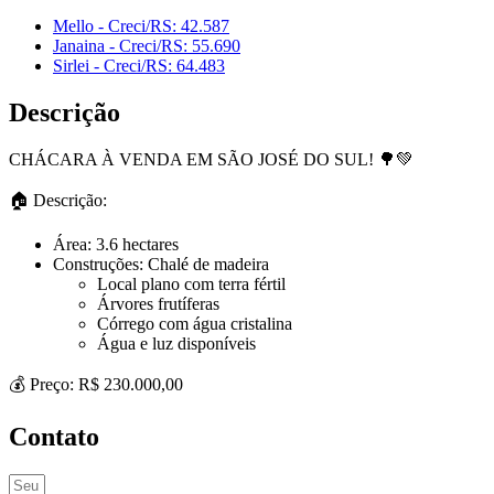
Mello - Creci/RS: 42.587
Janaina - Creci/RS: 55.690
Sirlei - Creci/RS: 64.483
Descrição
CHÁCARA À VENDA EM SÃO JOSÉ DO SUL! 🌳💚
🏠 Descrição:
Área: 3.6 hectares
Construções: Chalé de madeira
Local plano com terra fértil
Árvores frutíferas
Córrego com água cristalina
Água e luz disponíveis
💰 Preço: R$ 230.000,00
Contato