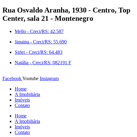
Ir
Rua Osvaldo Aranha, 1930 - Centro, Top
para
Center, sala 21 - Montenegro
o
conteúdo
Mello - Creci/RS: 42.587
Janaina - Creci/RS: 55.690
Sirlei - Creci/RS: 64.483
Natália - Creci/RS: 082191 F
Facebook
Youtube
Instagram
Home
A Imobiliária
Imóveis
Contato
Home
A Imobiliária
Imóveis
Contato