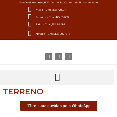
Rua Osvaldo Aranha, 1930 - Centro, Top Center, sala 21 - Montenegro
Mello - Creci/RS: 42.587
Janaina - Creci/RS: 55.690
Sirlei - Creci/RS: 64.483
Natália - Creci/RS: 082191 F
TERRENO
Tire suas dúvidas pelo WhatsApp