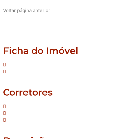
Voltar página anterior
Montenegro
Alfama
Ficha do Imóvel
Tipo: Terreno
Suíte:Nenhuma
Corretores
Mello - Creci/RS: 42.587
Janaina - Creci/RS: 55.690
Sirlei - Creci/RS: 64.483