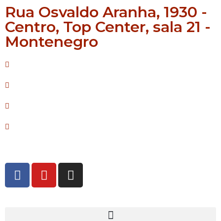
Rua Osvaldo Aranha, 1930 -
Centro, Top Center, sala 21 -
Montenegro
Mello - Creci/RS: 42.587
Janaina - Creci/RS: 55.690
Sirlei - Creci/RS: 64.483
Natália - Creci/RS: 082191 F