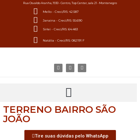
Rua Osvaldo Aranha, 1930 - Centro, Top Center, sala 21 - Montenegro
Mello - Creci/RS: 42.587
Janaina - Creci/RS: 55.690
Sirlei - Creci/RS: 64.483
Natália - Creci/RS: 082191 F
TERRENO BAIRRO SÃO
JOÃO
Tire suas dúvidas pelo WhatsApp