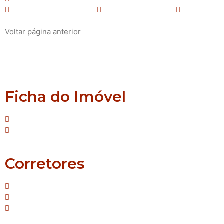
Nenhum Banheiro(s)
Área total: 319 m²
Voltar página anterior
Montenegro
São João
Ficha do Imóvel
Tipo: Terreno
Suíte:Nenhuma
Corretores
Mello - Creci/RS: 42.587
Janaina - Creci/RS: 55.690
Sirlei - Creci/RS: 64.483