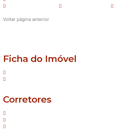
Nenhum Banheiro(s)
Área total: 3830 m²
Voltar página anterior
Montenegro
Porto dos Pereiras
Ficha do Imóvel
Tipo: Comercial
Suíte:Nenhuma
Corretores
Mello - Creci/RS: 42.587
Janaina - Creci/RS: 55.690
Sirlei - Creci/RS: 64.483