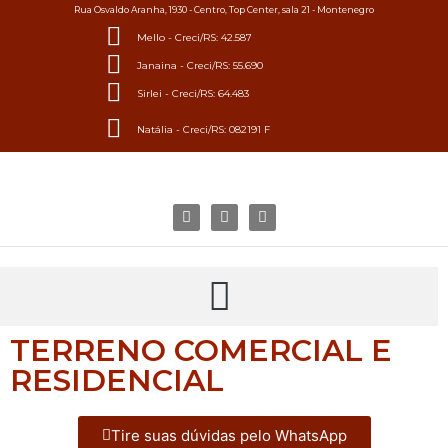
Rua Osvaldo Aranha, 1930 - Centro, Top Center, sala 21 - Montenegro
Mello - Creci/RS: 42.587
Janaina - Creci/RS: 55.690
Sirlei - Creci/RS: 64.483
Natália - Creci/RS: 082191 F
TERRENO COMERCIAL E
RESIDENCIAL
Tire suas dúvidas pelo WhatsApp