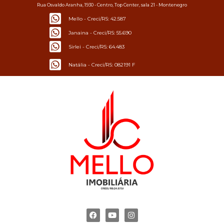
Rua Osvaldo Aranha, 1930 - Centro, Top Center, sala 21 - Montenegro
Mello - Creci/RS: 42.587
Janaina - Creci/RS: 55.690
Sirlei - Creci/RS: 64.483
Natália - Creci/RS: 082191 F