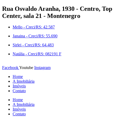
Ir
Rua Osvaldo Aranha, 1930 - Centro, Top
para
Center, sala 21 - Montenegro
o
conteúdo
Mello - Creci/RS: 42.587
Janaina - Creci/RS: 55.690
Sirlei - Creci/RS: 64.483
Natália - Creci/RS: 082191 F
Facebook
Youtube
Instagram
Home
A Imobiliária
Imóveis
Contato
Home
A Imobiliária
Imóveis
Contato