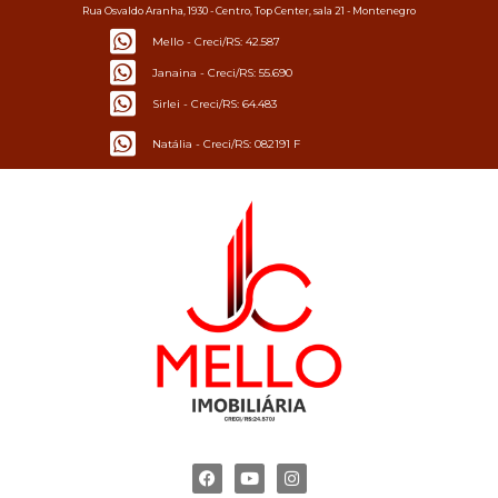
Rua Osvaldo Aranha, 1930 - Centro, Top Center, sala 21 - Montenegro
Mello - Creci/RS: 42.587
Janaina - Creci/RS: 55.690
Sirlei - Creci/RS: 64.483
Natália - Creci/RS: 082191 F